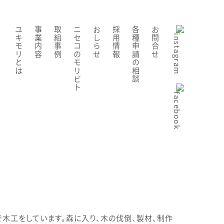
ユキモリとは
事業内容
取組事例
ニセコのモリビト
おしらせ
採用情報
各種申請の相談
お問合せ
木工をしています。森に入り、木の伐倒、製材、制作