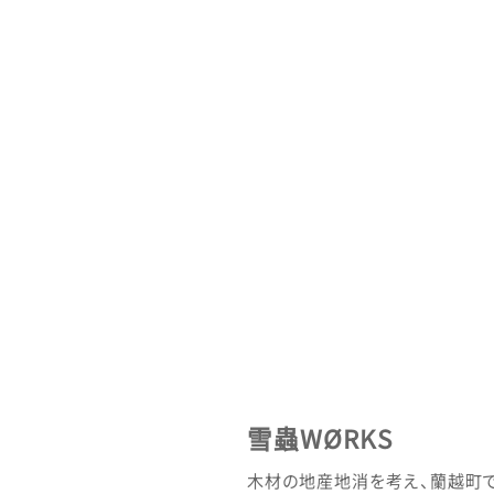
雪蟲WØRKS
木材の地産地消を考え、蘭越町で